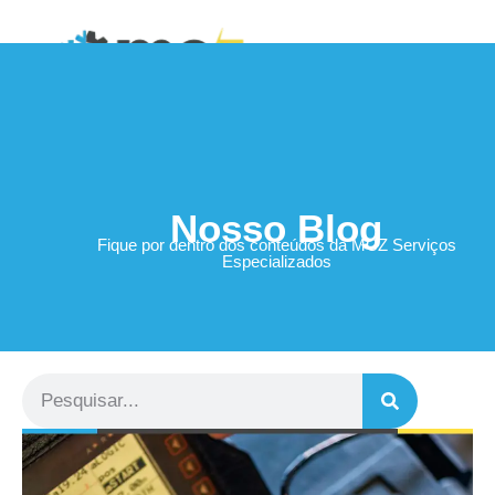
Área do Cliente
Nosso Blog
Fique por dentro dos conteúdos da MCZ Serviços
Especializados