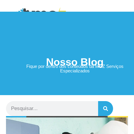
Área do Cliente
Nosso Blog
Fique por dentro dos conteúdos da MCZ Serviços
Especializados