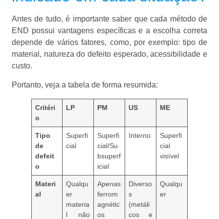
Antes de tudo, é importante saber que cada método de
END possui vantagens específicas e a escolha correta
depende de vários fatores, como, por exemplo: tipo de
material, natureza do defeito esperado, acessibilidade e
custo.
Portanto, veja a tabela de forma resumida:
Critéri
LP
PM
US
ME
o
Tipo
Superfi
Superfi
Interno
Superfi
de
cial
cial/Su
cial
defeit
bsuperf
visível
o
icial
Materi
Qualqu
Apenas
Diverso
Qualqu
al
er
ferrom
s
er
materia
agnétic
(metáli
l não
os
cos e