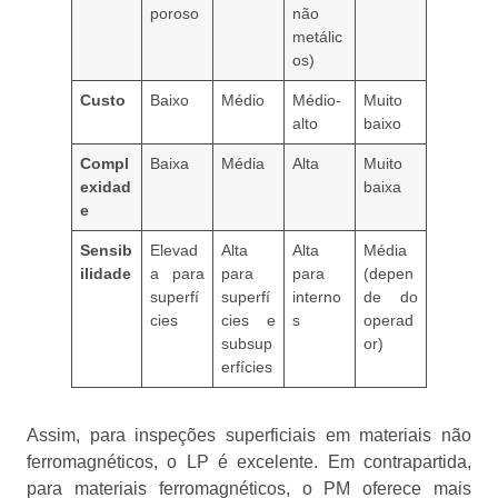
poroso
não
metálic
os)
Custo
Baixo
Médio
Médio-
Muito
alto
baixo
Compl
Baixa
Média
Alta
Muito
exidad
baixa
e
Sensib
Elevad
Alta
Alta
Média
ilidade
a para
para
para
(depen
superfí
superfí
interno
de do
cies
cies e
s
operad
subsup
or)
erfícies
Assim, para inspeções superficiais em materiais não
ferromagnéticos, o LP é excelente. Em contrapartida,
para materiais ferromagnéticos, o PM oferece mais