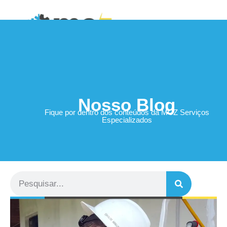
Área do Cliente
Nosso Blog
Fique por dentro dos conteúdos da MCZ Serviços
Especializados