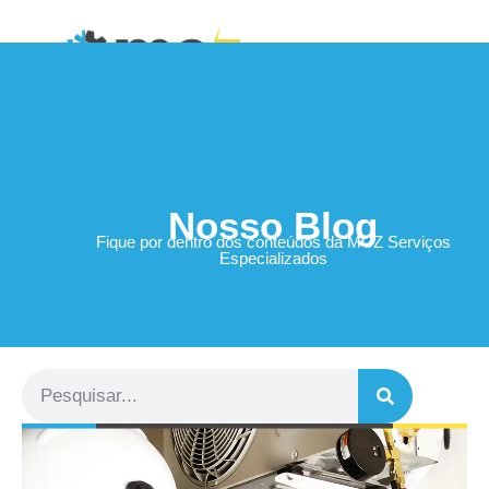
Área do Cliente
Nosso Blog
Fique por dentro dos conteúdos da MCZ Serviços
Especializados