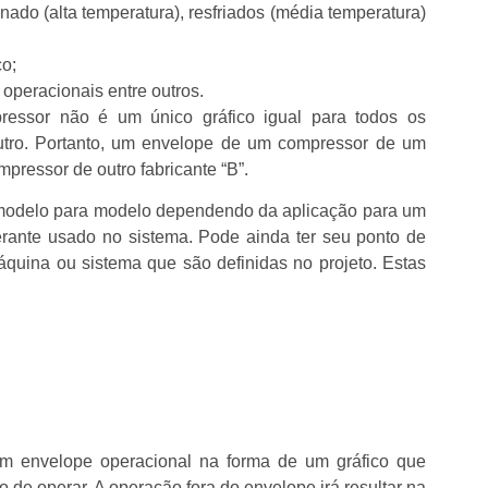
nado (alta temperatura), resfriados (média temperatura)
co;
peracionais entre outros.
ressor não é um único gráfico igual para todos os
utro. Portanto, um envelope de um compressor de um
mpressor de outro fabricante “B”.
odelo para modelo dependendo da aplicação para um
erante usado no sistema. Pode ainda ter seu ponto de
quina ou sistema que são definidas no projeto. Estas
m envelope operacional na forma de um gráfico que
de operar. A operação fora do envelope irá resultar na