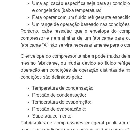
Uma aplicação específica seja para ar condicio
e congelados (baixa temperatura);
Para operar com um fluído refrigerante específi
Um range de operação baseado nas condições o
Portanto, cabe ressaltar que o envelope do comp
compressor e nem similar de um fabricante para o
fabricante “A” não servirá necessariamente para o co
O envelope do compressor também pode mudar de m
mesmo fabricante, ou mudar devido ao fluido refrig
operação em condições de operação distintas de má
condições são definidas pela:
Temperatura de condensação;
Pressão de condensação;
Temperatura de evaporação;
Pressão de evaporação e;
Superaquecimento.
Fabricantes de compressores em geral publicam u
mostra as condições que o compressor tem permissão 