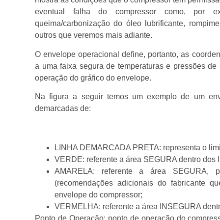
eventual falha do compressor como, por ex
queima/carbonização do óleo lubrificante, rompim
outros que veremos mais adiante.
O envelope operacional define, portanto, as coord
a uma faixa segura de temperaturas e pressões de 
operação do gráfico do envelope.
Na figura a seguir temos um exemplo de um env
demarcadas de:
LINHA DEMARCADA PRETA: representa o limit
VERDE: referente a área SEGURA dentro dos l
AMARELA: referente a área SEGURA, por
(recomendações adicionais do fabricante q
envelope do compressor;
VERMELHA: referente a área INSEGURA dentro 
Ponto de Operação: ponto de operação do compress